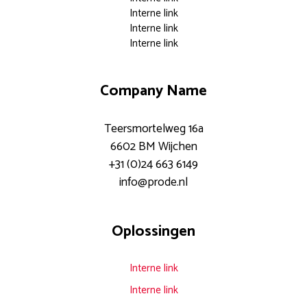
Interne link
Interne link
Interne link
Company Name
Teersmortelweg 16a
6602 BM Wijchen
+31 (0)24 663 6149
info@prode.nl
Documentoplossingen voor elk
Oplossingen
modern kantoor.
Meer weten?
Interne link
Download
verzenden
Interne link
hier onze