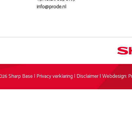
info@prode.nl
026 Sharp Base |
Privacy verklaring
|
Disclaimer
|
Webdesign: P