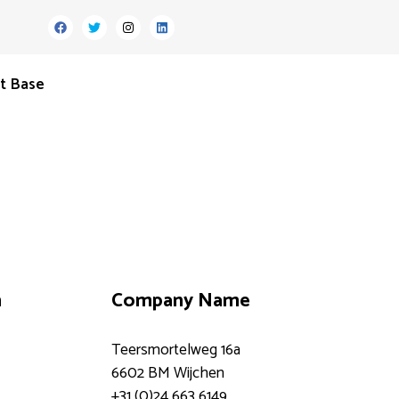
t Base
n
Company Name
Teersmortelweg 16a
6602 BM Wijchen
+31 (0)24 663 6149