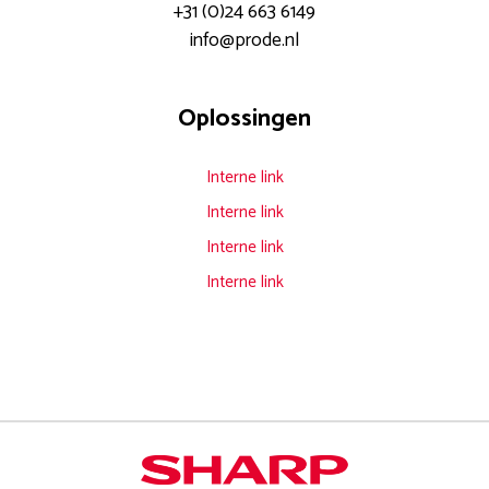
+31 (0)24 663 6149
info@prode.nl
Documentoplossingen voor elk
Oplossingen
modern kantoor.
Meer weten?
Interne link
Download
verzenden
Interne link
hier onze
Interne link
whitepaper
Interne link
Heeft u interesse
in onze
whitepaper? Laat
hier uw naam en
email achter en u