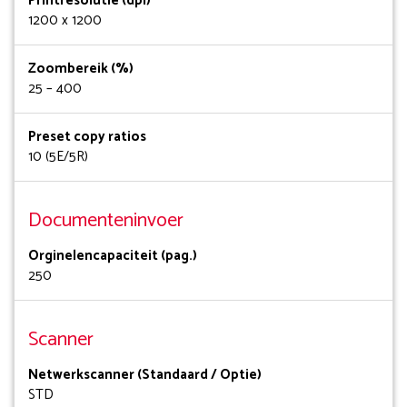
Printresolutie (dpi)
1200 x 1200
Zoombereik (%)
25 – 400
Preset copy ratios
10 (5E/5R)
Documenteninvoer
Orginelencapaciteit (pag.)
250
Scanner
Netwerkscanner (Standaard / Optie)
STD