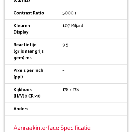
(cd/m2)
Contrast Ratio
5000:1
Kleuren
1.07 Miljard
Display
Reactietijd
9.5
(grijs naar grijs
gem) ms
Pixels per Inch
–
(ppi)
Kijkhoek
178 / 178
(H/V)0 CR >10
Anders
–
Aanraakinterface Specificatie