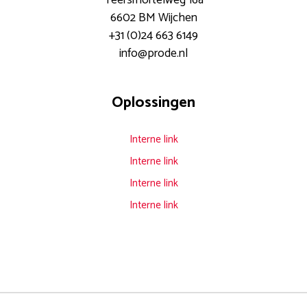
Teersmortelweg 16a
6602 BM Wijchen
+31 (0)24 663 6149
info@prode.nl
Documentoplossingen voor elk
Oplossingen
modern kantoor.
Meer weten?
Interne link
Download
verzenden
Interne link
hier onze
Interne link
whitepaper
Interne link
Heeft u interesse
in onze
whitepaper? Laat
hier uw naam en