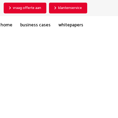
vraag offerte aan
klantenservice
home
business cases
whitepapers