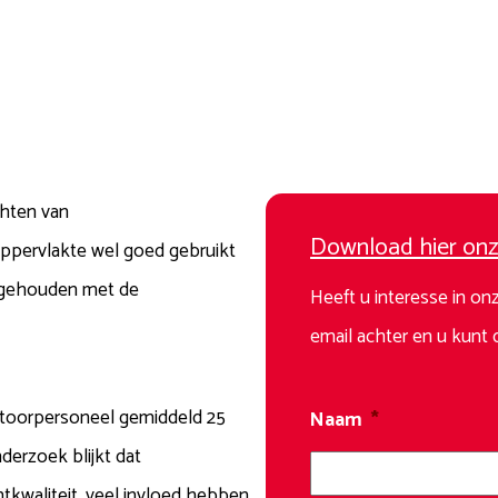
chten van
Download hier onz
oppervlakte wel goed gebruikt
g gehouden met de
Heeft u interesse in o
email achter en u kunt
ntoorpersoneel gemiddeld 25
Naam
*
derzoek blijkt dat
tkwaliteit, veel invloed hebben