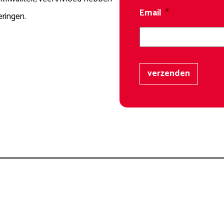
Email
*
eringen.
verzenden