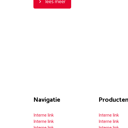
lees meer
Navigatie
Producte
Interne link
Interne link
Interne link
Interne link
Interne link
Interne link