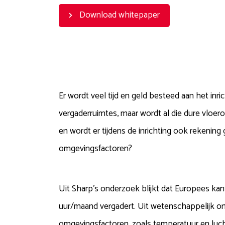
Download whitepaper
Er wordt veel tijd en geld besteed aan het inri
vergaderruimtes, maar wordt al die dure vloer
en wordt er tijdens de inrichting ook rekenin
omgevingsfactoren?
Uit Sharp’s onderzoek blijkt dat Europees ka
uur/maand vergadert. Uit wetenschappelijk on
omgevingsfactoren, zoals temperatuur en luch