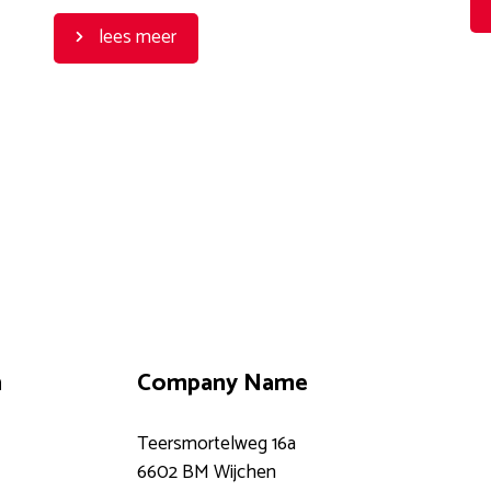
lees meer
n
Company Name
Teersmortelweg 16a
6602 BM Wijchen