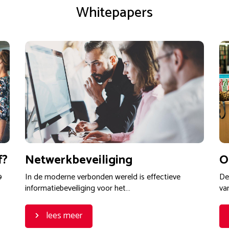
Whitepapers
f?
Netwerkbeveiliging
O
9
In de moderne verbonden wereld is effectieve
De
informatiebeveiliging voor het…
va
lees meer